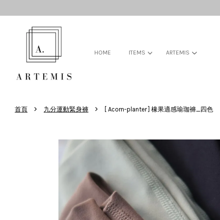
HOME
ITEMS
ARTEMIS
›
›
首頁
九分運動緊身褲
[ Acorn-planter ] 橡果適感瑜珈褲_四色