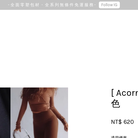
- 全 面 零 塑 包 材 ・ 全 系 列 無 條 件 免 運 服 務 -
Follow IG
您的購物車目前還是空的。
繼續購物
[ Ac
色
NT$ 620
適用優惠