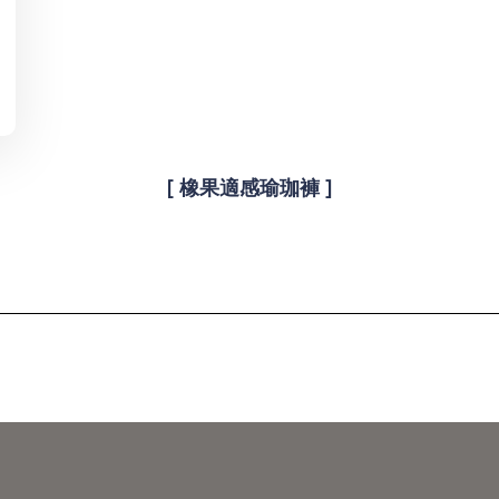
[ 橡果適感瑜珈褲 ]