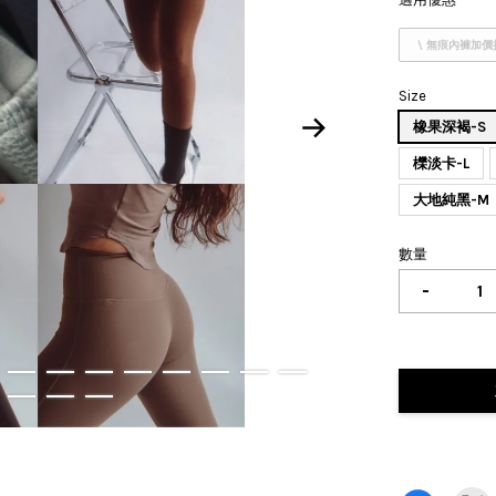
\ 無痕內褲加價
Size
橡果深褐-S
櫟淡卡-L
大地純黑-M
數量
-