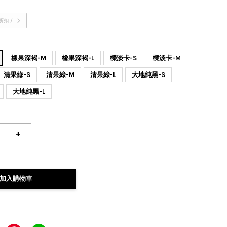
折扣 /
橡果深褐-M
橡果深褐-L
櫟淡卡-S
櫟淡卡-M
清果綠-S
清果綠-M
清果綠-L
大地純黑-S
大地純黑-L
+
加入購物車