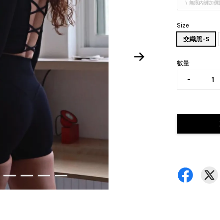
\ 無痕內褲加價
Size
交織黑-S
數量
-