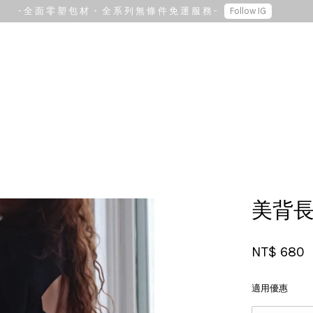
- 全 面 零 塑 包 材 ・ 全 系 列 無 條 件 免 運 服 務 -
Follow IG
您的購物車目前還是空的。
繼續購物
美背長
NT$ 680
適用優惠