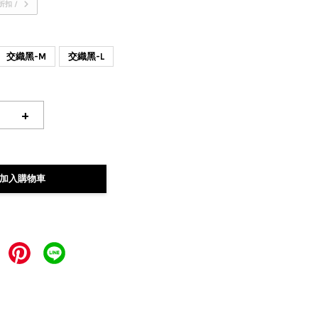
折扣 /
交織黑-M
交織黑-L
+
加入購物車