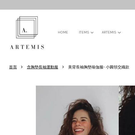
HOME
ITEMS
ARTEMIS
›
›
首頁
含胸墊長袖運動服
美背長袖胸墊瑜伽服- 小圓領交織款