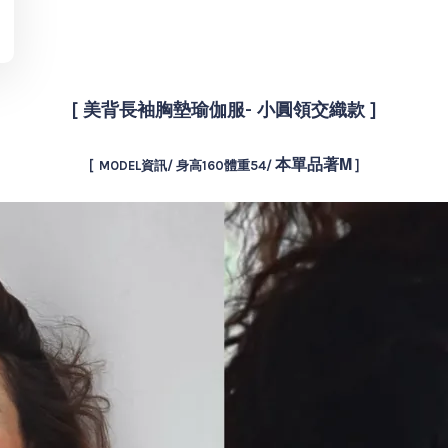
[
美背長袖胸墊瑜伽服- 小圓領交織款 ]
本單品著M
[ MODEL資訊/ 身高160體重54/
]