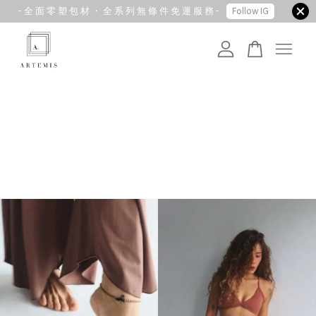
- 全 面 零 塑 包 材 ・ 全 系 列 無 條 件 免 運 服 務 -
Follow IG
您的購物車目前還是空的。
繼續購物