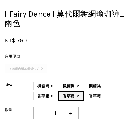
[ Fairy Dance ] 莫代爾舞綢瑜珈褲_
兩色
NT$ 760
適用優惠
\ 無痕內褲加價折扣 /
Size
楓糖褐-S
楓糖褐-M
楓糖褐-L
香草霜-S
香草霜-M
香草霜-L
數量
-
+