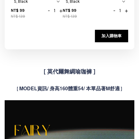
-
+
-
+
NT$ 99
NT$ 99
NT$ 139
NT$ 139
加入購物車
[
莫代爾舞綢瑜珈褲 ]
MODEL資訊/ 身高160體重54/ 本單品著M舒適
[
]