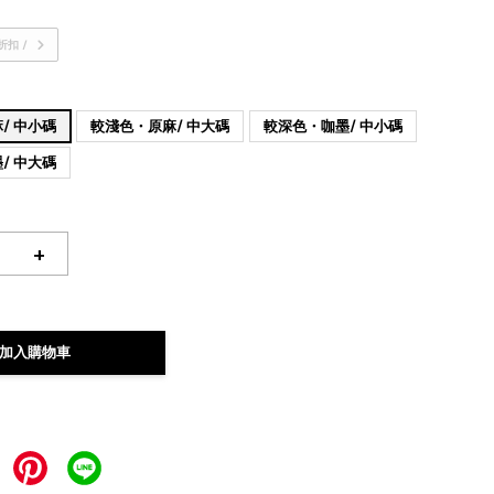
折扣 /
/ 中小碼
較淺色・原麻/ 中大碼
較深色・咖墨/ 中小碼
/ 中大碼
+
加入購物車