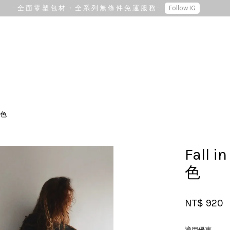
- 全 面 零 塑 包 材 ・ 全 系 列 無 條 件 免 運 服 務 -
Follow IG
您的購物車目前還是空的。
兩色
繼續購物
Fall
色
NT$ 920
適用優惠