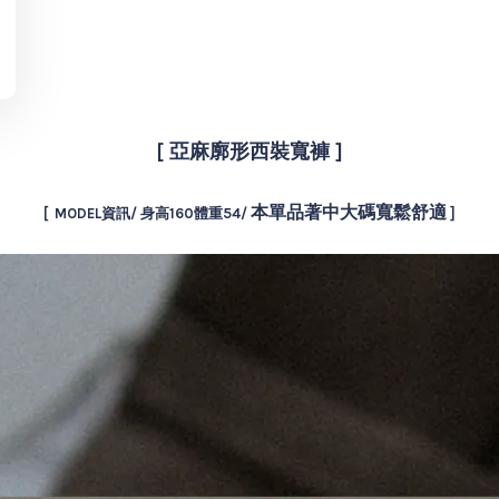
[ 亞麻廓形西裝寬褲 ]
本單品著中大碼寬鬆舒適
[ MODEL資訊/ 身高160體重54/
]