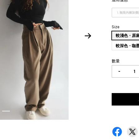
\ 無痕內褲加價
Size
較淺色・原麻
較深色・咖墨
數量
-