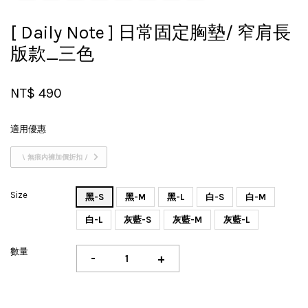
[ Daily Note ] 日常固定胸墊/ 窄肩長
版款_三色
NT$ 490
適用優惠
\ 無痕內褲加價折扣 /
Size
黑-S
黑-M
黑-L
白-S
白-M
白-L
灰藍-S
灰藍-M
灰藍-L
數量
-
+