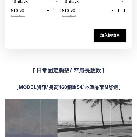
-
+
-
+
NT$ 99
NT$ 99
NT$ 139
NT$ 139
加入購物車
[
日常固定胸墊/ 窄肩長版款 ]
MODEL資訊/ 身高160體重54/ 本單品著M舒適
[
]