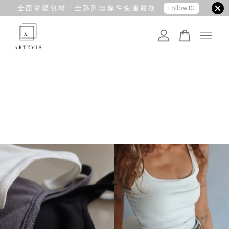
- 全 面 零 塑 包 材 ・ 全 系 列 無 條 件 免 運 服 務 -
Follow IG
您的購物車目前還是空的。
繼續購物