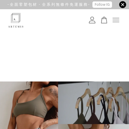
- 全 面 零 塑 包 材 ・ 全 系 列 無 條 件 免 運 服 務 -
Follow IG
您的購物車目前還是空的。
繼續購物