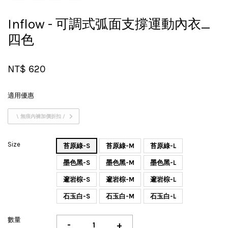
Inflow - 可調式弧面支撐運動內衣_
四色
NT$ 620
適用優惠
\ 無痕內褲加價折扣 /
Size
苔原綠-S
苔原綠-M
苔原綠-L
墨色黑-S
墨色黑-M
墨色黑-L
邃岩棕-S
邃岩棕-M
邃岩棕-L
石玉白-S
石玉白-M
石玉白-L
數量
-
+