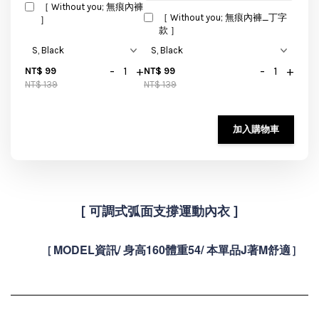
［ Without you; 無痕內褲
［ Without you; 無痕內褲_丁字
］
款 ］
-
+
-
+
NT$ 99
NT$ 99
NT$ 139
NT$ 139
加入購物車
[ 可調式弧面支撐運動內衣
]
MODEL資訊/ 身高160體重54/ 本單品J著M舒適
[
]