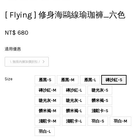
[ Flying ] 修身海鷗線瑜珈褲_六色
NT$ 680
適用優惠
\ 無痕內褲加價折扣 /
Size
雁黑-S
雁黑-M
雁黑-L
磚沙紅-S
磚沙紅-M
磚沙紅-L
睫光灰-S
睫光灰-M
睫光灰-L
髒米褐-S
髒米褐-M
髒米褐-L
淺駝卡-S
淺駝卡-M
淺駝卡-L
羽白-S
羽白-M
羽白-L