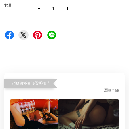
數量
-
+
\ 無痕內褲加價折扣 /
瀏覽全部