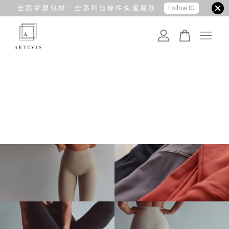
- 全 面 零 塑 包 材 ・ 全 系 列 無 條 件 免 運 服 務 -
Follow IG
您的購物車目前還是空的。
繼續購物