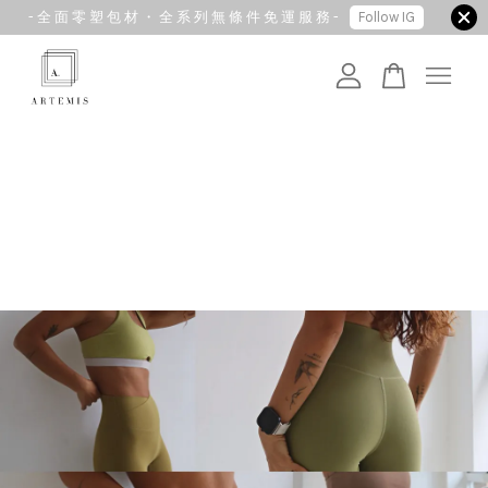
- 全 面 零 塑 包 材 ・ 全 系 列 無 條 件 免 運 服 務 -
Follow IG
您的購物車目前還是空的。
繼續購物