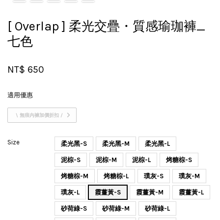
[ Overlap ] 柔光交疊・質感瑜珈褲_
七色
NT$ 650
適用優惠
\ 無痕內褲加價折扣 /
Size
柔光黑-S
柔光黑-M
柔光黑-L
泥棕-S
泥棕-M
泥棕-L
烤糖棕-S
烤糖棕-M
烤糖棕-L
璞灰-S
璞灰-M
璞灰-L
霞薑黃-S
霞薑黃-M
霞薑黃-L
砂荷綠-S
砂荷綠-M
砂荷綠-L