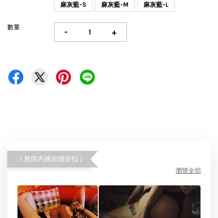
麻灰藍-S
麻灰藍-M
麻灰藍-L
數量
-
+
\ 無痕內褲加價折扣 /
瀏覽全部