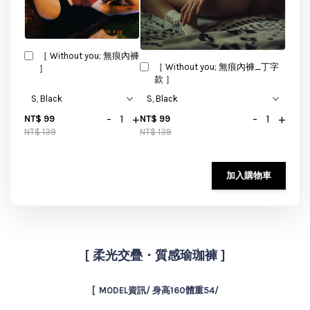
［ Without you; 無痕內褲
［ Without you; 無痕內褲_丁字
］
款 ］
-
+
-
+
NT$ 99
NT$ 99
NT$ 139
NT$ 139
加入購物車
[
柔光交疊・質感瑜珈褲 ]
[ MODEL資訊/ 身高160體重54/