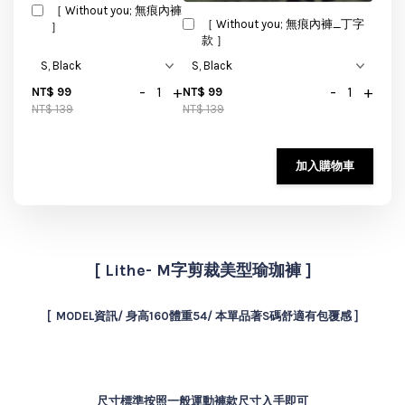
［ Without you; 無痕內褲
［ Without you; 無痕內褲_丁字
］
款 ］
-
+
-
+
NT$ 99
NT$ 99
NT$ 139
NT$ 139
加入購物車
[ Lithe- M字剪裁美型瑜珈褲 ]
[ MODEL資訊/ 身高160體重54/ 本單品著S碼舒適有包覆感
]
尺寸標準按照一般運動褲款尺寸入手即可