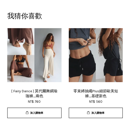
我猜你喜歡
[ Fairy Dance ] 莫代爾舞綢瑜
零束縛抽繩Plus細節歐美短
珈褲_兩色
褲_基礎新色
NT$ 760
NT$ 560
加入購物車
加入購物車