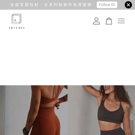
- 全 面 零 塑 包 材 ・ 全 系 列 無 條 件 免 運 服 務 -
Follow IG
您的購物車目前還是空的。
繼續購物