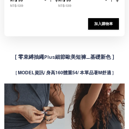
-
+
-
+
NT$ 99
NT$ 99
NT$ 139
NT$ 139
加入購物車
[
零束縛抽繩Plus細節歐美短褲_基礎新色 ]
MODEL資訊/ 身高160體重54/
本單品著M舒適
[
]