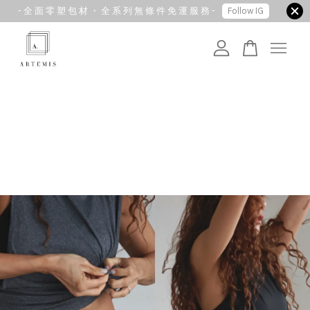
- 全 面 零 塑 包 材 ・ 全 系 列 無 條 件 免 運 服 務 -
Follow IG
您的購物車目前還是空的。
繼續購物