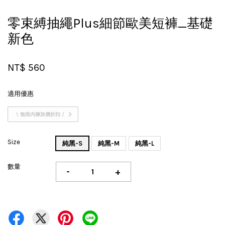
零束縛抽繩Plus細節歐美短褲_基礎
新色
NT$ 560
適用優惠
\ 無痕內褲加價折扣 /
Size
純黑-S
純黑-M
純黑-L
數量
-
+