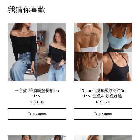
我猜你喜歡
一字款- 裸肩胸墊長袖bra
[ Return ] 繞頸羅紋簡約Bra
top
top_三色& 新色寐黑
NT$ 680
NT$ 620
加入購物車
加入購物車