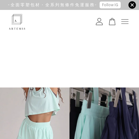
- 全 面 零 塑 包 材 ・ 全 系 列 無 條 件 免 運 服 務 -
Follow IG
您的購物車目前還是空的。
繼續購物