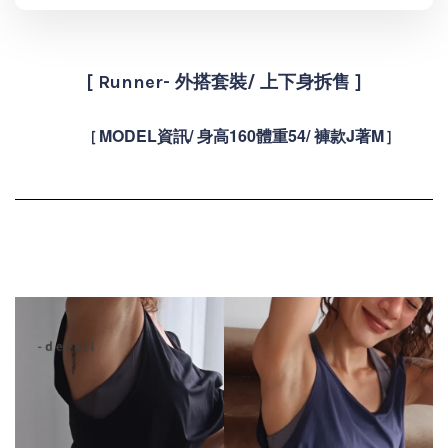
[ Runner- 外搭套裝/ 上下身拆售
]
MODEL資訊/ 身高160體重54/ 褲款J著M
[
]