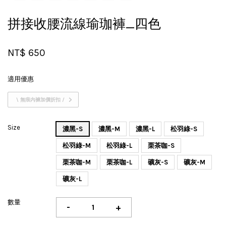
拼接收腰流線瑜珈褲_四色
NT$ 650
適用優惠
\ 無痕內褲加價折扣 /
Size
濃黑-S
濃黑-M
濃黑-L
松羽綠-S
松羽綠-M
松羽綠-L
栗茶咖-S
栗茶咖-M
栗茶咖-L
礦灰-S
礦灰-M
礦灰-L
數量
-
+