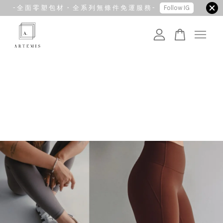
- 全 面 零 塑 包 材 ・ 全 系 列 無 條 件 免 運 服 務 -
Follow IG
您的購物車目前還是空的。
繼續購物