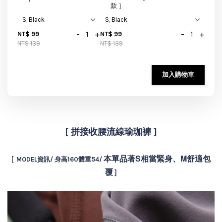
款 ］
-
+
-
+
NT$ 99
NT$ 99
NT$ 139
NT$ 139
加入購物車
[ 拼接收腰流線瑜珈褲 ]
本單品著S相當緊身、M舒適包
[ MODEL資訊/ 身高160體重54/
覆
]