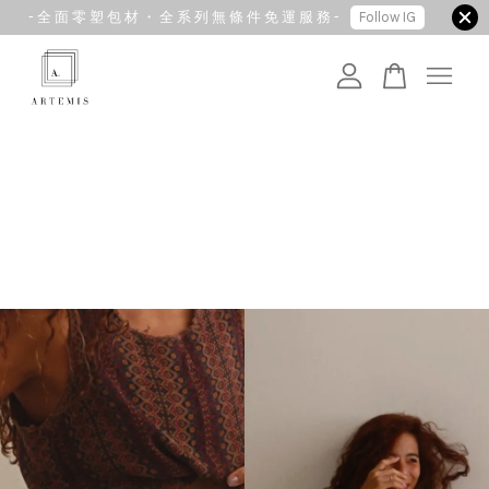
- 全 面 零 塑 包 材 ・ 全 系 列 無 條 件 免 運 服 務 -
Follow IG
您的購物車目前還是空的。
繼續購物