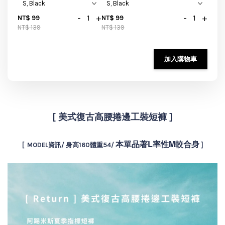
-
+
-
+
NT$ 99
NT$ 99
NT$ 139
NT$ 139
加入購物車
[ 美式復古高腰捲邊工裝短褲 ]
本單品著L率性M較合身
[ MODEL資訊/ 身高160體重54/
]