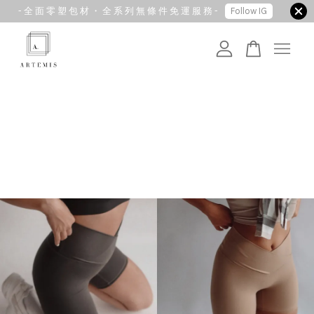
- 全 面 零 塑 包 材 ・ 全 系 列 無 條 件 免 運 服 務 -
Follow IG
您的購物車目前還是空的。
繼續購物