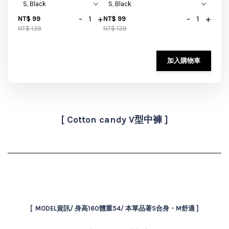
-
+
-
+
NT$ 99
NT$ 99
NT$ 139
NT$ 139
加入購物車
[
Cotton candy V型中褲 ]
[ MODEL資訊/ 身高160體重54/ 本單品著S合身・M舒適 ]