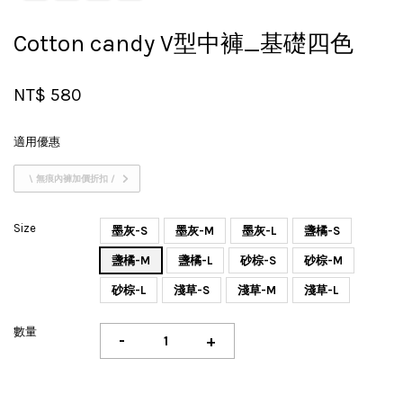
Cotton candy V型中褲_基礎四色
NT$ 580
適用優惠
\ 無痕內褲加價折扣 /
Size
墨灰-S
墨灰-M
墨灰-L
盞橘-S
盞橘-M
盞橘-L
砂棕-S
砂棕-M
砂棕-L
淺草-S
淺草-M
淺草-L
數量
-
+