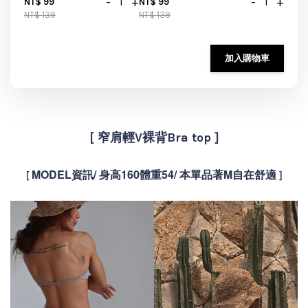
-
+
-
+
NT$ 99
NT$ 99
NT$ 139
NT$ 139
加入購物車
[
窄肩輕V裸背Bra top ]
MODEL資訊/ 身高160體重54/
本單品著M自在舒適
[
]