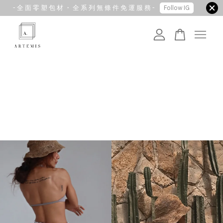
- 全 面 零 塑 包 材 ・ 全 系 列 無 條 件 免 運 服 務 -
Follow IG
您的購物車目前還是空的。
繼續購物