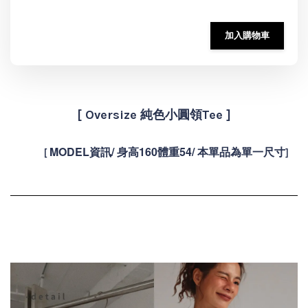
加入購物車
[ Oversize 純色小圓領Tee
]
MODEL資訊/ 身高160體重54/ 本單品為單一尺寸
[
]