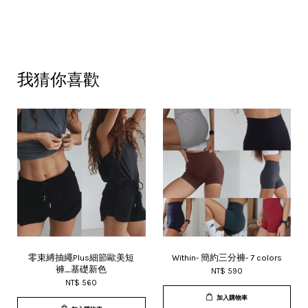
我猜你喜歡
零束縛抽繩Plus細節歐美短
Within- 簡約三分褲- 7 colors
褲_基礎新色
NT$ 590
NT$ 560
加入購物車