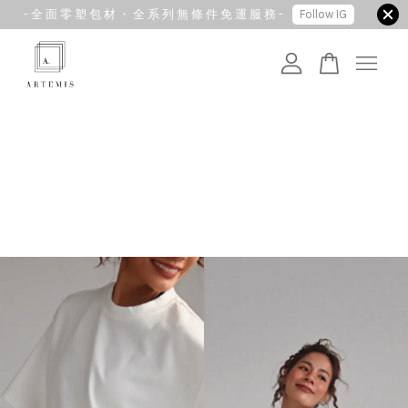
- 全 面 零 塑 包 材 ・ 全 系 列 無 條 件 免 運 服 務 -
Follow IG
您的購物車目前還是空的。
繼續購物