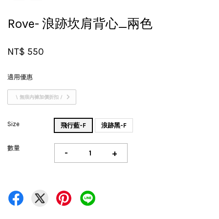
Rove- 浪跡坎肩背心_兩色
NT$ 550
適用優惠
\ 無痕內褲加價折扣 /
Size
飛行藍-F
浪跡黑-F
數量
-
+