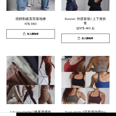
痞帥割破直筒落地褲
Runner- 外搭套裝/ 上下身拆
售
NT$ 980
從
NT$ 460
起
加入購物車
加入購物車
[ Acorn-planter ] 橡果適感瑜
Soar- Hold- Y字窄肩強度Bra