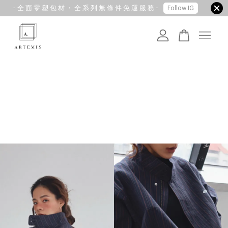
- 全 面 零 塑 包 材 ・ 全 系 列 無 條 件 免 運 服 務 -
Follow IG
您的購物車目前還是空的。
繼續購物