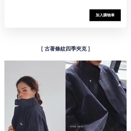
加入購物車
[ 古著條紋四季夾克 ]