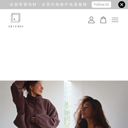
- 全 面 零 塑 包 材 ・ 全 系 列 無 條 件 免 運 服 務 -
Follow IG
您的購物車目前還是空的。
繼續購物