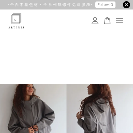
- 全 面 零 塑 包 材 ・ 全 系 列 無 條 件 免 運 服 務 -
Follow IG
您的購物車目前還是空的。
繼續購物