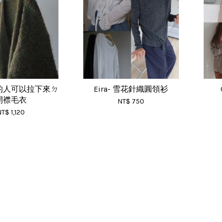
的人可以拉下來ㄉ
Eira- 雪花針織圓領衫
開襟毛衣
NT$ 750
T$ 1,120