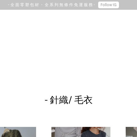
- 全 面 零 塑 包 材 ・ 全 系 列 無 條 件 免 運 服 務 -
Follow IG
您的購物車目前還是空的。
繼續購物
- 針織/ 毛衣