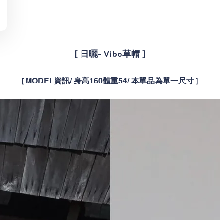
[
日曬- Vibe草帽 ]
MODEL資訊/ 身高160體重54/
本單品為單一尺寸
[
]