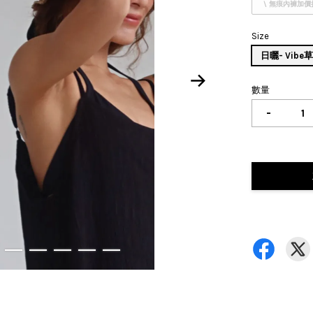
\ 無痕內褲加價
Size
日曬- Vibe
數量
-