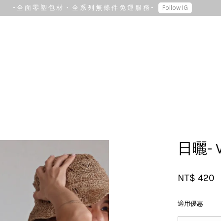
- 全 面 零 塑 包 材 ・ 全 系 列 無 條 件 免 運 服 務 -
Follow IG
您的購物車目前還是空的。
繼續購物
日曬- 
NT$ 420
適用優惠