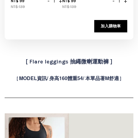
-
+
-
+
NT$ 99
NT$ 99
NT$ 139
NT$ 139
加入購物車
[ Flare leggings 抽繩微喇運動褲 ]
MODEL資訊/ 身高160體重54/ 本單品著M舒適
[
]