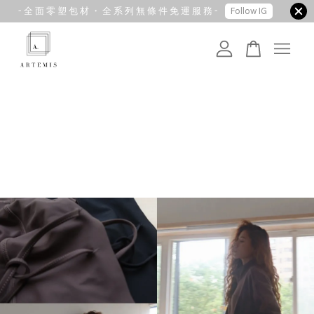
- 全 面 零 塑 包 材 ・ 全 系 列 無 條 件 免 運 服 務 -
Follow IG
您的購物車目前還是空的。
繼續購物