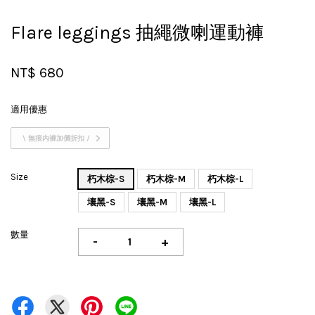
Flare leggings 抽繩微喇運動褲
NT$ 680
適用優惠
\ 無痕內褲加價折扣 /
Size
朽木棕-S
朽木棕-M
朽木棕-L
壤黑-S
壤黑-M
壤黑-L
數量
-
+