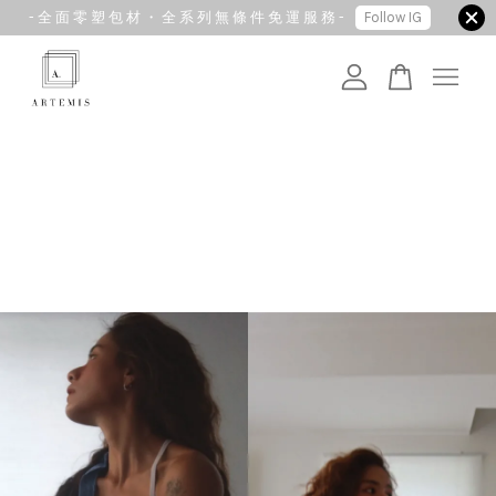
- 全 面 零 塑 包 材 ・ 全 系 列 無 條 件 免 運 服 務 -
Follow IG
您的購物車目前還是空的。
繼續購物