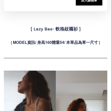
加入購物車
[ Lazy Bae- 軟格紋襯衫 ]
MODEL資訊/ 身高160體重54/
本單品為單一尺寸
[
]