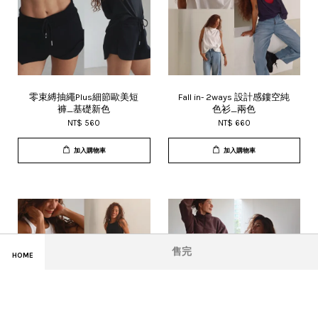
零束縛抽繩Plus細節歐美短
Fall in- 2ways 設計感鏤空純
褲_基礎新色
色衫_兩色
NT$ 560
NT$ 660
加入購物車
加入購物車
售完
HOME