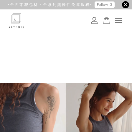
- 全 面 零 塑 包 材 ・ 全 系 列 無 條 件 免 運 服 務 -
Follow IG
您的購物車目前還是空的。
繼續購物