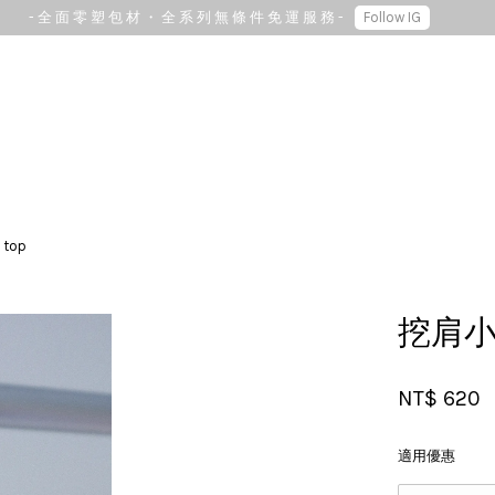
- 全 面 零 塑 包 材 ・ 全 系 列 無 條 件 免 運 服 務 -
Follow IG
您的購物車目前還是空的。
top
繼續購物
挖肩小
NT$ 620
適用優惠