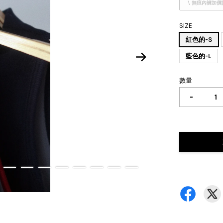
\ 無痕內褲加價
SIZE
紅色的-S
藍色的-L
數量
-