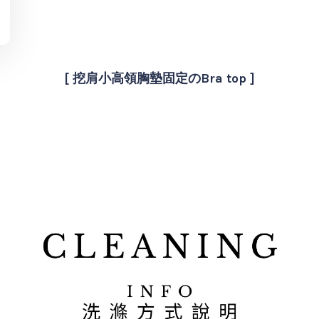
[ 挖肩小高領胸墊固定のBra top ]