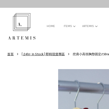
HOME
ITEMS
ARTEMIS
›
›
首頁
[ 24hr- In Stock ] 即時現貨專區
挖肩小高領胸墊固定のBra 