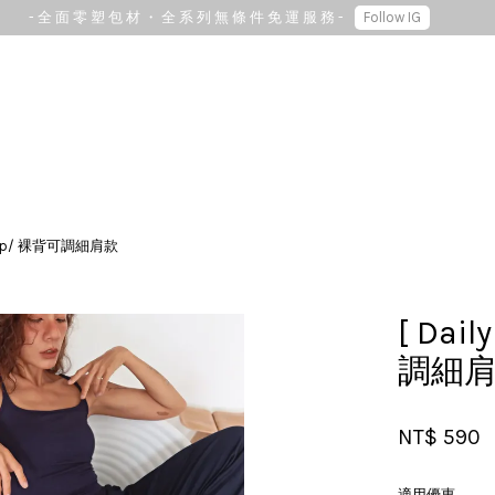
- 全 面 零 塑 包 材 ・ 全 系 列 無 條 件 免 運 服 務 -
Follow IG
您的購物車目前還是空的。
ra top/ 裸背可調細肩款
繼續購物
[ Dai
調細
NT$ 590
適用優惠