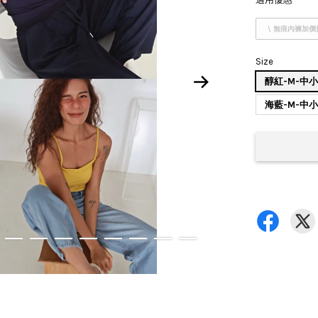
\ 無痕內褲加價
Size
醇紅-M-中
海藍-M-中