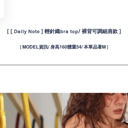
[ [ Daily Note ] 輕針織bra top/ 裸背可調細肩款 ]
MODEL資訊/ 身高160體重54/
本單品著M
[
]