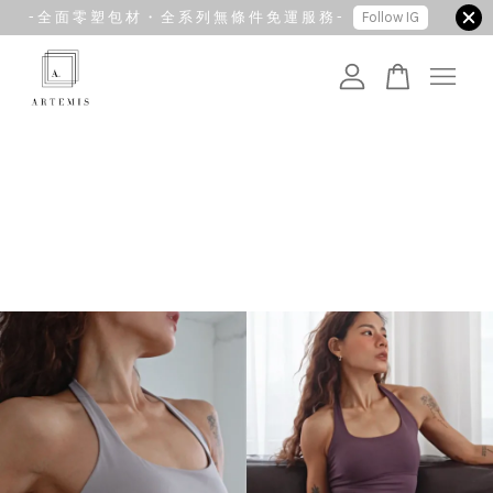
- 全 面 零 塑 包 材 ・ 全 系 列 無 條 件 免 運 服 務 -
Follow IG
您的購物車目前還是空的。
繼續購物