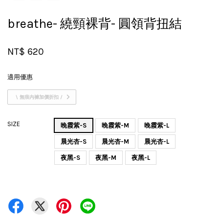
breathe- 繞頸裸背- 圓領背扭結
NT$ 620
適用優惠
\ 無痕內褲加價折扣 /
SIZE
晚霞紫-S
晚霞紫-M
晚霞紫-L
晨光杏-S
晨光杏-M
晨光杏-L
夜黑-S
夜黑-M
夜黑-L