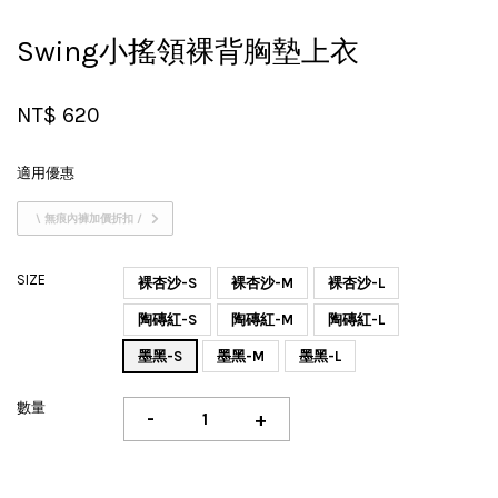
Swing小搖領裸背胸墊上衣
NT$ 620
適用優惠
\ 無痕內褲加價折扣 /
SIZE
裸杏沙-S
裸杏沙-M
裸杏沙-L
陶磚紅-S
陶磚紅-M
陶磚紅-L
墨黑-S
墨黑-M
墨黑-L
數量
-
+