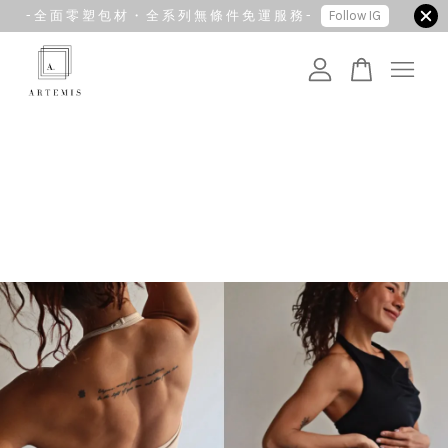
- 全 面 零 塑 包 材 ・ 全 系 列 無 條 件 免 運 服 務 -
Follow IG
您的購物車目前還是空的。
繼續購物