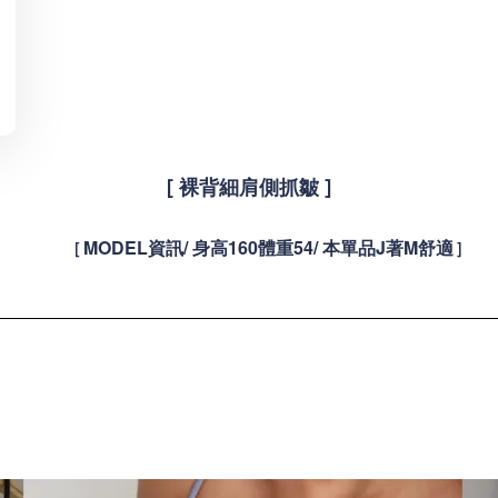
[ 裸背細肩側抓皺
]
MODEL資訊/ 身高160體重54/ 本單品J著M舒適
[
]