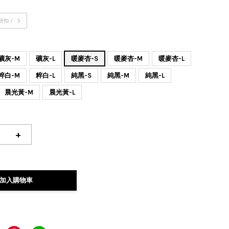
折扣 /
礦灰-M
礦灰-L
暖麥杏-S
暖麥杏-M
暖麥杏-L
粹白-M
粹白-L
純黑-S
純黑-M
純黑-L
晨光黃-M
晨光黃-L
+
加入購物車