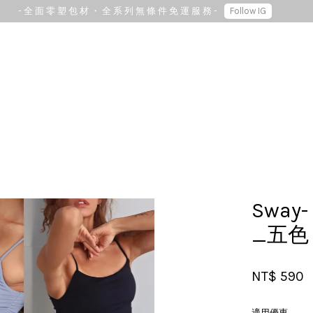
- 全 面 零 塑 包 材 ・ 全 系 列 無 條 件 免 運 服 務 -
Follow IG
您的購物車目前還是空的。
繼續購物
Sway
_五色
NT$ 590
適用優惠