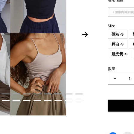
\ 無痕內褲加價
Size
礦灰-S
粹白-S
晨光黃-S
數量
-