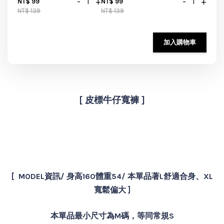
-
+
-
+
NT$ 99
NT$ 99
NT$ 139
NT$ 139
加入購物車
[ 皮標牛仔寬褲 ]
[ MODEL資訊/ 身高160體重54/ 本單品著L舒適合身、XL
寬鬆偏大 ]
本單品最小尺寸為M碼，等同常規S