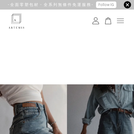
- 全 面 零 塑 包 材 ・ 全 系 列 無 條 件 免 運 服 務 -
Follow IG
您的購物車目前還是空的。
繼續購物