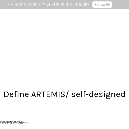
- 全 面 零 塑 包 材 ・ 全 系 列 無 條 件 免 運 服 務 -
Follow IG
您的購物車目前還是空的。
繼續購物
Define ARTEMIS/ self-designed
別還未有任何商品。