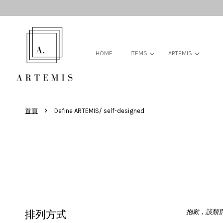
HOME
ITEMS
ARTEMIS
›
首頁
Define ARTEMIS/ self-designed
抱歉，該類
排列方式