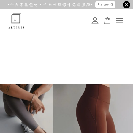
- 全 面 零 塑 包 材 ・ 全 系 列 無 條 件 免 運 服 務 -
Follow IG
您的購物車目前還是空的。
繼續購物