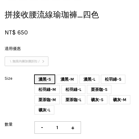
拼接收腰流線瑜珈褲_四色
NT$ 650
適用優惠
\ 無痕內褲加價折扣 /
Size
濃黑-S
濃黑-M
濃黑-L
松羽綠-S
松羽綠-M
松羽綠-L
栗茶咖-S
栗茶咖-M
栗茶咖-L
礦灰-S
礦灰-M
礦灰-L
數量
-
+