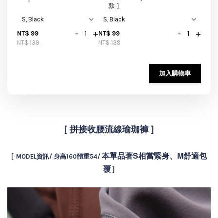
款 ］
-
+
-
+
NT$ 99
NT$ 99
NT$ 139
NT$ 139
加入購物車
[ 拼接收腰流線瑜珈褲 ]
本單品著S相當緊身、M舒適包
[ MODEL資訊/ 身高160體重54/
覆
]