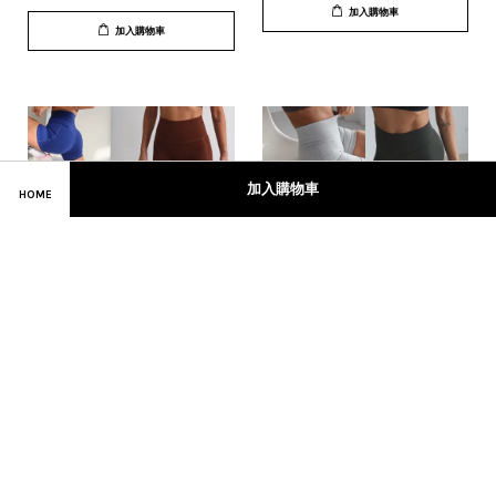
加入購物車
加入購物車
加入購物車
HOME
[ Wing ] 海鷗線雙口袋三分
[ 捲邊の臨界值 ] 高磅2.5分
褲_七色
褲_新增二色
NT$ 620
NT$ 590
加入購物車
加入購物車