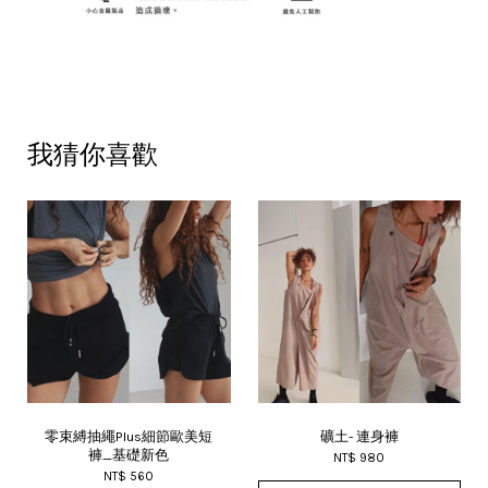
我猜你喜歡
零束縛抽繩Plus細節歐美短
礦土- 連身褲
褲_基礎新色
NT$ 980
NT$ 560