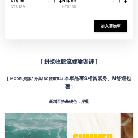
-
+
-
+
NT$ 99
NT$ 99
NT$ 139
NT$ 139
加入購物車
[ 拼接收腰流線瑜珈褲 ]
本單品著S相當緊身、M舒適包
[ MODEL資訊/ 身高160體重54/
覆
]
新增百搭基礎色：岸藍