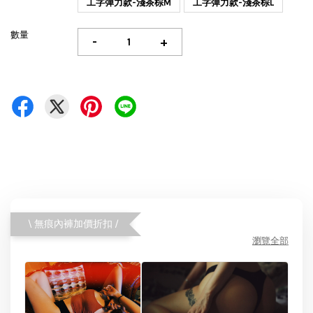
工字彈力款-淺茶棕M
工字彈力款-淺茶棕L
數量
-
+
\ 無痕內褲加價折扣 /
瀏覽全部