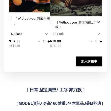
［ Without you; 無痕內褲
［ Without you; 無痕內褲_丁字
］
款 ］
-
+
-
+
NT$ 99
NT$ 99
NT$ 139
NT$ 139
加入購物車
[ 日常固定胸墊/ 工字彈力款
]
MODEL資訊/ 身高160體重54/ 本單品J著M舒適
[
]