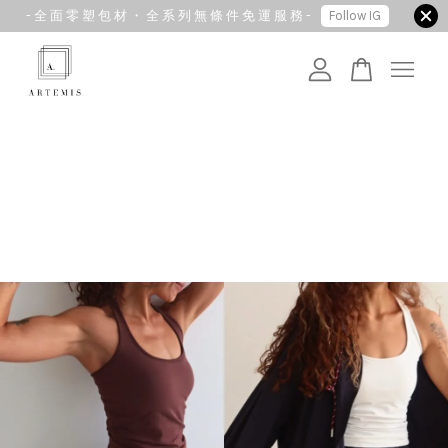
- 全 面 零 塑 包 材 ・ 全 系 列 無 條 件 免 運 服 務 -
Follow IG
您的購物車目前還是空的。
繼續購物