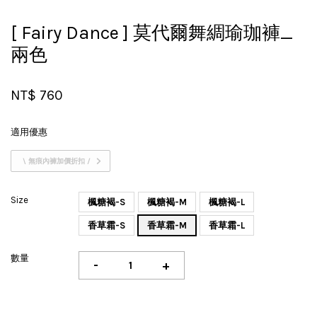
[ Fairy Dance ] 莫代爾舞綢瑜珈褲_
兩色
NT$ 760
適用優惠
\ 無痕內褲加價折扣 /
Size
楓糖褐-S
楓糖褐-M
楓糖褐-L
香草霜-S
香草霜-M
香草霜-L
數量
-
+