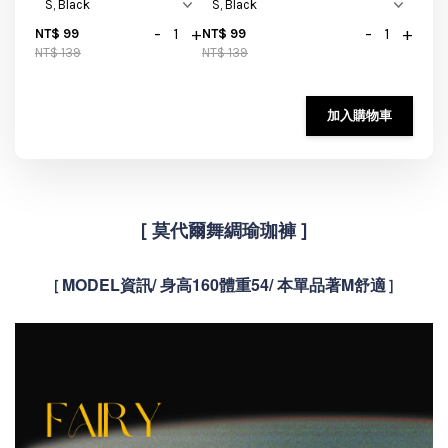
-
+
-
+
NT$ 99
NT$ 99
NT$ 139
NT$ 139
加入購物車
[
莫代爾舞綢瑜珈褲 ]
MODEL資訊/ 身高160體重54/ 本單品著M舒適
[
]