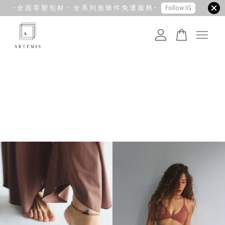
- 全 面 零 塑 包 材 ・ 全 系 列 無 條 件 免 運 服 務 -
Follow IG
您的購物車目前還是空的。
繼續購物