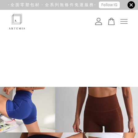
- 全 面 零 塑 包 材 ・ 全 系 列 無 條 件 免 運 服 務 -
Follow IG
您的購物車目前還是空的。
繼續購物