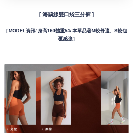
[ 海鷗線雙口袋三分褲 ]
MODEL資訊/ 身高160體重54/ 本單品著M較舒適、S較包
[
覆感強
]