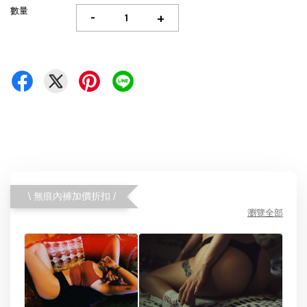
數量
-
+
\ 無痕內褲加價折扣 /
瀏覽全部