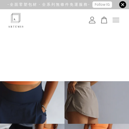
- 全 面 零 塑 包 材 ・ 全 系 列 無 條 件 免 運 服 務 -
Follow IG
您的購物車目前還是空的。
繼續購物