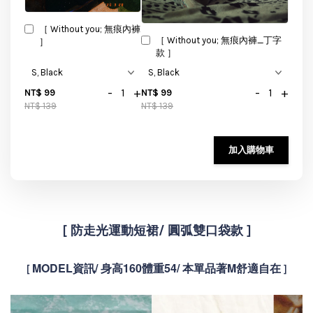
［ Without you; 無痕內褲
［ Without you; 無痕內褲_丁字
］
款 ］
-
+
-
+
NT$ 99
NT$ 99
NT$ 139
NT$ 139
加入購物車
[
防走光運動短裙/ 圓弧雙口袋款 ]
MODEL資訊/ 身高160體重54/ 本單品著M舒適自在
[
]